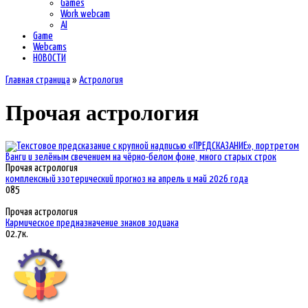
Games
Work webcam
AI
Game
Webcams
НОВОСТИ
Главная страница
»
Астрология
Прочая астрология
Прочая астрология
комплексный эзотерический прогноз на апрель и май 2026 года
0
85
Прочая астрология
Кармическое предназначение знаков зодиака
0
2.7к.