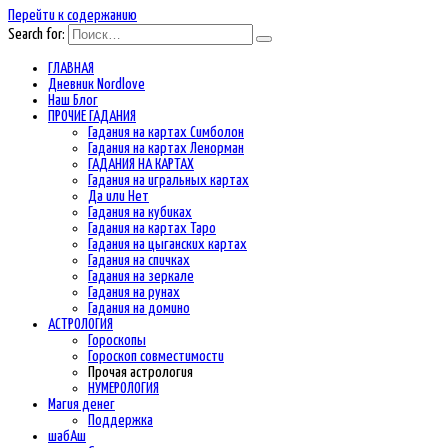
Перейти к содержанию
Search for:
ГЛАВНАЯ
Дневник Nordlove
Наш Блог
ПРОЧИЕ ГАДАНИЯ
Гадания на картах Симболон
Гадания на картах Ленорман
ГАДАНИЯ НА КАРТАХ
Гадания на игральных картах
Да или Нет
Гадания на кубиках
Гадания на картах Таро
Гадания на цыганских картах
Гадания на спичках
Гадания на зеркале
Гадания на рунах
Гадания на домино
АСТРОЛОГИЯ
Гороскопы
Гороскоп cовместимости
Прочая астрология
НУМЕРОЛОГИЯ
Магия денег
Поддержка
шабАш