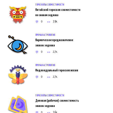
ГОРОСКОПЫ СОВМЕСТИМОСТИ
Китайский гороскоп совместимости
по знакам зодиака
0
3.9к.
ПРОЧАЯ АСТРОЛОГИЯ
Кармическое предназначение
знаков зодиака
0
2.7к.
ПРОЧАЯ АСТРОЛОГИЯ
Индивидуальный гороскоп жизни
0
2.7к.
ГОРОСКОПЫ СОВМЕСТИМОСТИ
Деловая (рабочая) совместимость
знаков зодиака
0
3.6к.