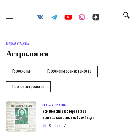
Перейти
к
содержанию
ГЛАВНАЯ СТРАНИЦА
Астрология
Гороскопы
Гороскопы совместимости
Прочая астрология
ПРОЧАЯ АСТРОЛОГИЯ
комплексный эзотерический
прогноз на апрель и май 2026 года
0
85