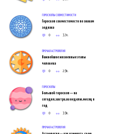
ГОРОСКОПЫ СОВМЕСТИМОСТИ
Гороскоп совместимости по знакам
зодиака
0
3.7к.
ПРОЧАЯ АСТРОЛОГИЯ
Важнейшие жизненные этапы
человека
0
2.9к.
ГОРОСКОПЫ
Большой гороскоп — на
сегодня,завтра,на неделю,месяц и
год
0
3.9к.
ПРОЧАЯ АСТРОЛОГИЯ
Астрология — как изменить свою